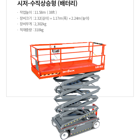
시저-수직상승형 (배터리)
작업높이
: 11.58m ( 38ft )
장비크기
: 2.32(길이) × 1.17m(폭) × 2.24m(높이)
장비무게
: 2,302kg
적재중량
: 318kg