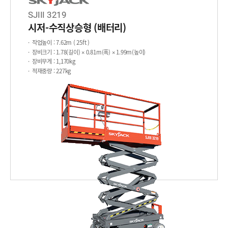
SJIII 3219
시저-수직상승형 (배터리)
작업높이
: 7.62m ( 25ft )
장비크기
: 1.78(길이) × 0.81m(폭) × 1.99m(높이)
장비무게
: 1,170kg
적재중량
: 227kg