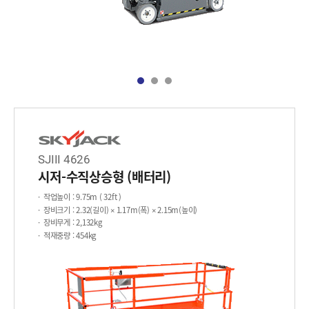
SJIII 4626
시저-수직상승형 (배터리)
작업높이
: 9.75m ( 32ft )
장비크기
: 2.32(길이) × 1.17m(폭) × 2.15m(높이)
장비무게
: 2,132kg
적재중량
: 454kg