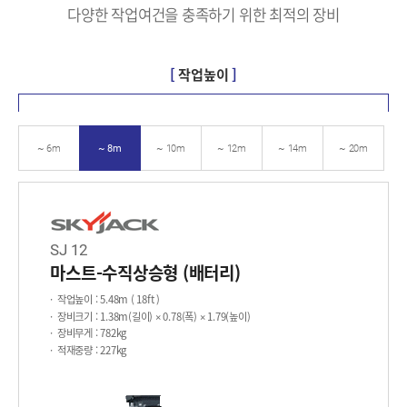
다양한 작업여건을 충족하기 위한 최적의 장비
[
작업높이
]
~ 6m
~ 8m
~ 10m
~ 12m
~ 14m
~ 20m
SJ 12
마스트-수직상승형 (배터리)
작업높이
: 5.48m ( 18ft )
장비크기
: 1.38m(길이) × 0.78(폭) × 1.79(높이)
장비무게
: 782kg
적재중량
: 227kg